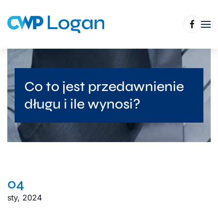
Skip
to
main
content
Co to jest przedawnienie
długu i ile wynosi?
04
sty, 2024