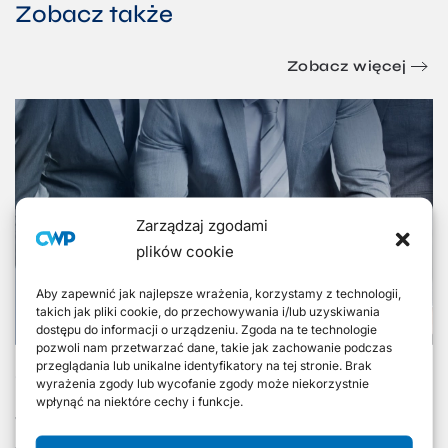
Zobacz także
Zobacz więcej
Zarządzaj zgodami
plików cookie
Aby zapewnić jak najlepsze wrażenia, korzystamy z technologii,
takich jak pliki cookie, do przechowywania i/lub uzyskiwania
dostępu do informacji o urządzeniu. Zgoda na te technologie
pozwoli nam przetwarzać dane, takie jak zachowanie podczas
przeglądania lub unikalne identyfikatory na tej stronie. Brak
Co to jest wezwanie do zapłaty?
wyrażenia zgody lub wycofanie zgody może niekorzystnie
wpłynąć na niektóre cechy i funkcje.
Wezwanie do zapłaty jest oficjalnym pismem, jakie